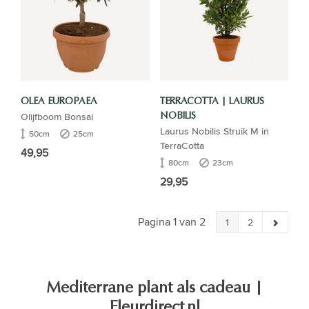
OLEA EUROPAEA
TERRACOTTA | LAURUS
Olijfboom Bonsai
NOBILIS
Laurus Nobilis Struik M in
50cm
25cm
TerraCotta
49,95
80cm
23cm
29,95
Pagina 1 van 2
1
2
Mediterrane plant als cadeau |
Fleurdirect.nl