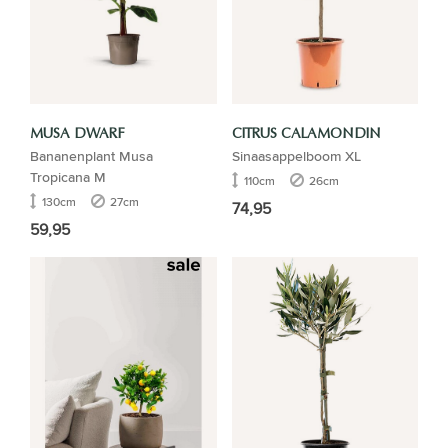
MUSA DWARF
CITRUS CALAMONDIN
Bananenplant Musa
Sinaasappelboom XL
Tropicana M
110cm
26cm
130cm
27cm
74,95
59,95