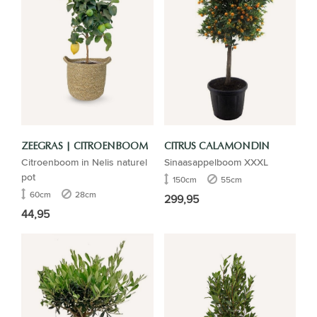
ZEEGRAS | CITROENBOOM
CITRUS CALAMONDIN
Citroenboom in Nelis naturel
Sinaasappelboom XXXL
pot
150cm
55cm
60cm
28cm
299,95
44,95