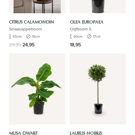
CITRUS CALAMONDIN
OLEA EUROPAEA
Sinaasappelboom
Olijfboom S
55cm
15cm
60cm
17cm
29,95
24,95
18,95
MUSA DWARF
LAURUS NOBILIS