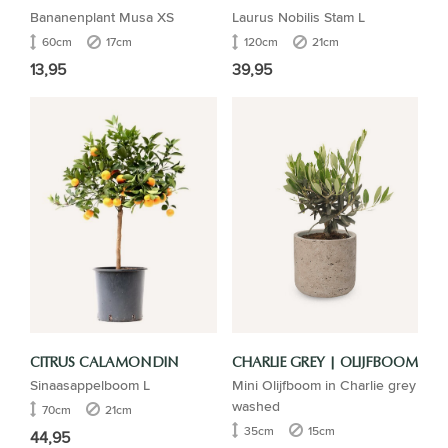
Bananenplant Musa XS
Laurus Nobilis Stam L
60cm
17cm
120cm
21cm
13,95
39,95
CITRUS CALAMONDIN
CHARLIE GREY | OLIJFBOOM
Sinaasappelboom L
Mini Olijfboom in Charlie grey
washed
70cm
21cm
35cm
15cm
44,95