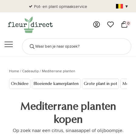
▾
Pot- en plant opmaakservice
Al
0
Home
/
Cadeautip
/
Mediterrane planten
Orchidee
Bloeiende kamerplanten
Grote plant in pot
Medite
Mediterrane planten
kopen
Op zoek naar een citrus, sinaasappel of olijboompje.