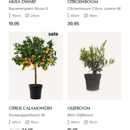
MUSA DWARF
CITROENBOOM
Bananenplant Musa S
Citroenboom Citrus Lemon M
90cm
24cm
60cm
19cm
19,95
39,95
CITRUS CALAMONDIN
OLIJFBOOM
Sinaasappelboom M
Mini Olijfboom
60cm
19cm
40cm
15cm