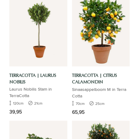
TERRACOTTA | LAURUS
TERRACOTTA | CITRUS
NOBILIS
CALAMONDIN
Laurus Nobilis Stam in
Sinaasappelboom M in Terra
CITROFORTUNELLA
TerraCotta
Cotta
120cm
21cm
70cm
25cm
39,95
65,95