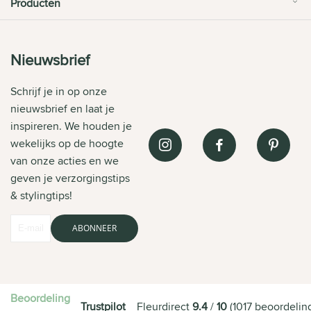
Producten
Nieuwsbrief
Schrijf je in op onze
nieuwsbrief en laat je
inspireren. We houden je
wekelijks op de hoogte
van onze acties en we
geven je verzorgingstips
& stylingtips!
ABONNEER
Beoordeling
Trustpilot
Fleurdirect
9.4
/
10
(
1017
beoordelin