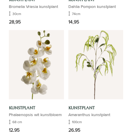
Bromelia Vriesia kunstplant
Dahlia Pompon kunstplant
30cm
74cm
28,95
14,95
KUNSTPLANT
KUNSTPLANT
Phalaenopsis wit kunstbloem
Amaranthus kunstplant
68 cm
100cm
12,95
26,95