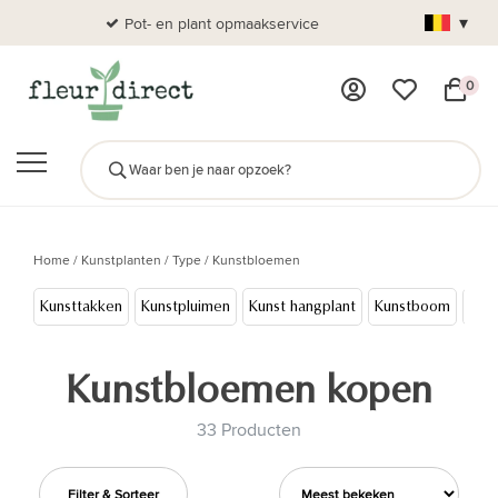
▾
Pot- en plant opmaakservice
Al
0
Home
/
Kunstplanten
/
Type
/
Kunstbloemen
Kunsttakken
Kunstpluimen
Kunst hangplant
Kunstboom
Kun
Kunstbloemen kopen
33 Producten
Filter & Sorteer