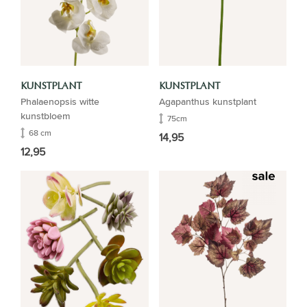
KUNSTPLANT
KUNSTPLANT
Phalaenopsis witte
Agapanthus kunstplant
kunstbloem
75cm
68 cm
14,95
12,95