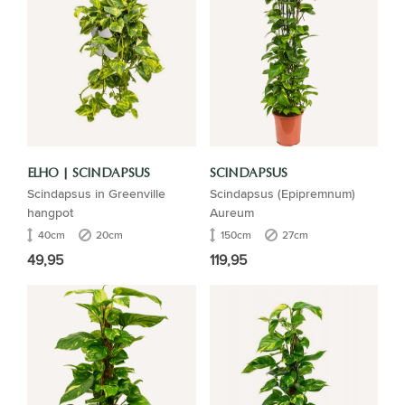
ELHO | SCINDAPSUS
SCINDAPSUS
Scindapsus in Greenville
Scindapsus (Epipremnum)
hangpot
Aureum
40cm
20cm
150cm
27cm
49,95
119,95