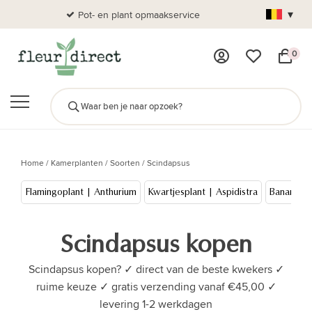
▾
Pot- en plant opmaakservice
Al
0
Home
/
Kamerplanten
/
Soorten
/
Scindapsus
Flamingoplant | Anthurium
Kwartjesplant | Aspidistra
Bananen
Scindapsus kopen
Scindapsus kopen? ✓ direct van de beste kwekers ✓
ruime keuze ✓ gratis verzending vanaf €45,00 ✓
levering 1-2 werkdagen