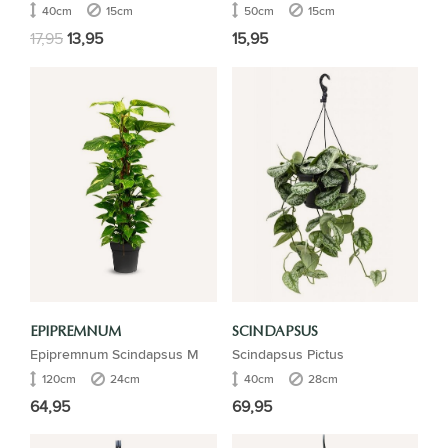
40cm
15cm
50cm
15cm
17,95
13,95
15,95
EPIPREMNUM
SCINDAPSUS
Epipremnum Scindapsus M
Scindapsus Pictus
120cm
24cm
40cm
28cm
64,95
69,95