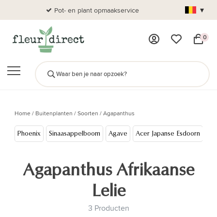
▾
Pot- en plant opmaakservice
Al
0
Home
/
Buitenplanten
/
Soorten
/
Agapanthus
Phoenix
Sinaasappelboom
Agave
Acer Japanse Esdoorn
Co
Agapanthus Afrikaanse
Lelie
3 Producten