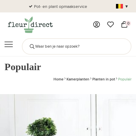
▾
Pot- en plant opmaakservice
Al
0
Populair
Home
Kamerplanten
Planten in pot
Populair