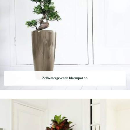
Zelfwatergevende bloempot
>>