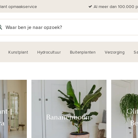
plant opmaakservice
Al meer dan 100.000 pl
Kunstplant
Hydrocultuur
Buitenplanten
Verzorging
Sa
ant |
Oli
Bananenboom
ra
Be