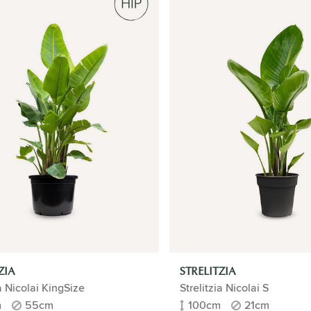
ZIA
STRELITZIA
ia Nicolai KingSize
Strelitzia Nicolai S
m
55cm
100cm
21cm