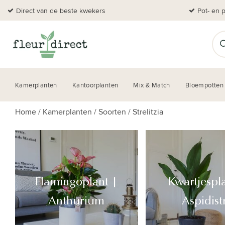
Direct van de beste kwekers
Pot- en 
Kamerplanten
Kantoorplanten
Mix & Match
Bloempotten
Home
/
Kamerplanten
/
Soorten
/
Strelitzia
Flamingoplant |
Kwartjespl
Anthurium
Aspidist