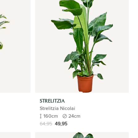
STRELITZIA
Strelitzia Nicolai
160cm
24cm
64,95
49,95