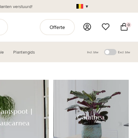
▾
anten verstuurd!
0
Offerte
le
Plantengids
Incl. btw
Excl. btw
fantspoot |
Calathea
aucarnea