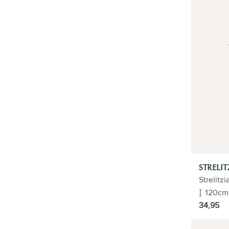
Wonderstruik Croton
Dieffenbachia
Drakenbloedboom | Dracaena
Epipremnum
Tabaksplant
Wasbloem Hoya
Kentia palm
Monstera
Geldboom
Philodendron
Dadelpalm | Phoenix Canariens
Ficus Ginseng
Cactus
Phalaenopsis Orchidee
Succulenten
STRELIT
Aglaonema
Strelitzi
Olifantsoor | Alocasia
120cm
Aloe vera
34,95
Goudpalm Areca
Steenbreekvaren