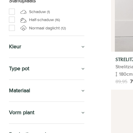
Standplaats
Schaduw
(1)
Half-schaduw
(16)
Normaal daglicht
(12)
Kleur
STRELIT
Strelitzi
Type pot
180cm
89,95
7
Materiaal
Vorm plant