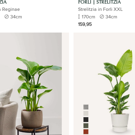
ZIA
FORLI | STRELITZIA
ia Reginae
Strelitzia in Forli XXL
34cm
170cm
34cm
159,95