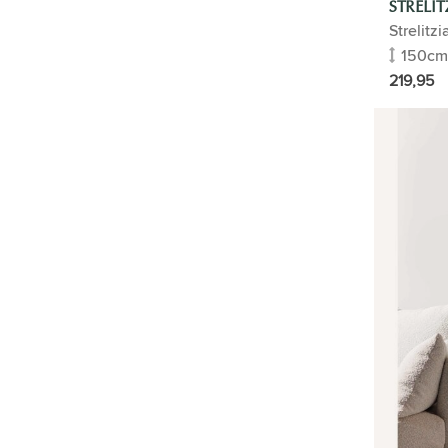
STRELIT
KANTOORPLANTEN
Strelitz
150cm
CADEAUTIP
219,95
HYDROCULTUUR
PLANTENGIDS
KUNSTPLANTEN
ZAKELIJK
SALE
TYPE
HOME
BUITENPLANTEN