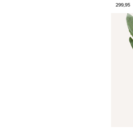
Polyscias
299,95
Kamerpalm | Zamioculcas
Cycas | Vredespalm
Ficus
Scindapsus
Clusia
Rhapis
Streepvaren | Asplenium
Strelitzia
Maori
Eucalyptus
Maat
Eigenschappen
Type
Planten in pot
Inrichting
VERZORGING
BLOEMPOTTEN