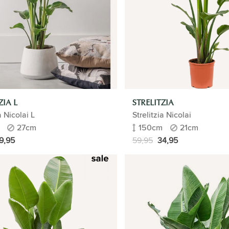
ZIA L
STRELITZIA
a Nicolai L
Strelitzia Nicolai
27cm
150cm
21cm
9,95
59,95
34,95