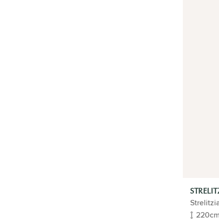
Bamboepalm
Sanseveria | Vrouwentong
Vingersboom | Schefflera
Yucca
Duinplanten
Dwergpalm
Citroenplant
Laurierplant
Citrusboom
Pannenkoekplant
Vleesetende plant
Ananasplant
Bromelia
Rubberplant
Rhipsalis rotskoraal
Paradijsvogelplant
Vetplant
Bonsai
STRELIT
Croton Codiaeum Wonderstruik
Strelitz
Pachira Aquatica
220c