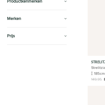
Productkenmerken
Merken
Prijs
KAMERPLANTEN
Soorten
STRELIT
Strelitzi
Flamingoplant | Anthurium
185cm
Kwartjesplant | Aspidistra
Bananenboom
149,95
Olifantspoot | Beaucarnea
Calathea
Varkensboom Clusia
Varenpalm Cycas
Bergpalm | Chamaedorea