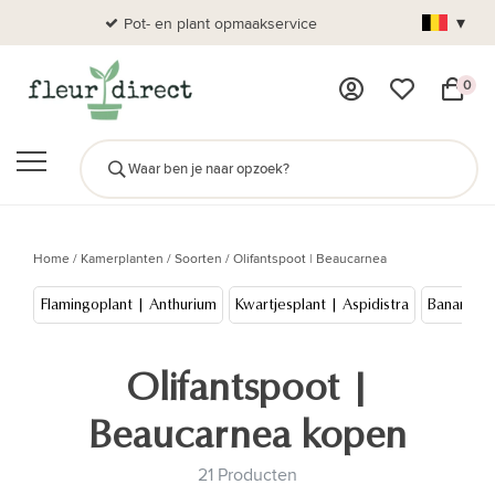
▾
Pot- en plant opmaakservice
Al
0
Home
/
Kamerplanten
/
Soorten
/
Olifantspoot | Beaucarnea
Flamingoplant | Anthurium
Kwartjesplant | Aspidistra
Bananen
Olifantspoot |
Beaucarnea kopen
21 Producten