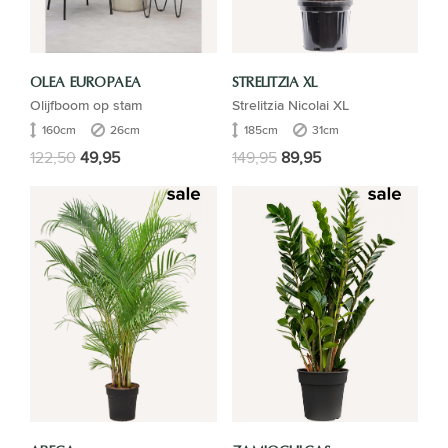
OLEA EUROPAEA
STRELITZIA XL
Olijfboom op stam
Strelitzia Nicolai XL
160cm
26cm
185cm
31cm
122,50
49,95
149,95
89,95