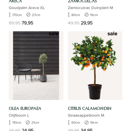
ARECA
ZAMIOCULCAS
Goudpalm Areca XL
Zamioculcas Duinplant M
170cm
27cm
80cm
19cm
89,95
79,95
49,95
29,95
OLEA EUROPAEA
CITRUS CALAMONDIN
Olijfboom L
Sinaasappelboom M
110cm
21cm
60cm
19cm
26,95
24,95
39,95
34,95