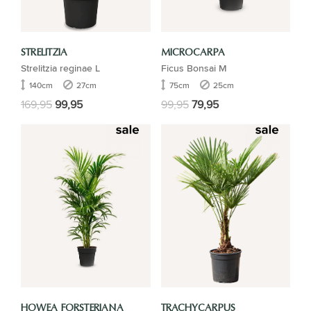
STRELITZIA
MICROCARPA
Strelitzia reginae L
Ficus Bonsai M
140cm
27cm
75cm
25cm
169,95
99,95
99,95
79,95
HOWEA FORSTERIANA
TRACHYCARPUS