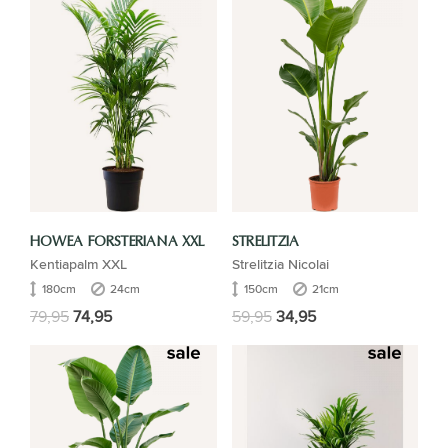
HOWEA FORSTERIANA XXL
STRELITZIA
Kentiapalm XXL
Strelitzia Nicolai
180cm
24cm
150cm
21cm
79,95
74,95
59,95
34,95