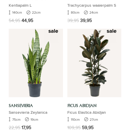
Kentiapalm L
Trachycarpus waaierpalm S
140cm
22cm
80cm
24cm
54,95
44,95
39,95
39,95
SANSEVIERIA
FICUS ABIDJAN
Sansevieria Zeylanica
Ficus Elastica Abidjan
75cm
19cm
110cm
27cm
22,95
17,95
109,95
59,95