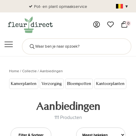
▾
Pot- en plant opmaakservice
Al
0
Home
/
Collectie
/
Aanbiedingen
Kamerplanten
Verzorging
Bloempotten
Kantoorplanten
Cad
Aanbiedingen
111 Producten
Filter & Sorteer