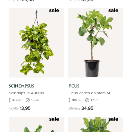
SCINDAPSUS
FICUS
Scindapsus Aureus
Ficus carica op stam M
40cm
15cm
90cm
17cm
17,95
13,95
39,95
34,95