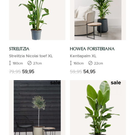
STRELITZIA
HOWEA FORSTERIANA
Strelitzia Nicolai toef XL
Kentiapalm XL
180cm
27cm
160cm
22cm
79,95
59,95
59,95
54,95