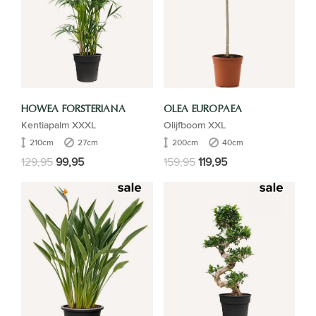
HOWEA FORSTERIANA
OLEA EUROPAEA
Kentiapalm XXXL
Olijfboom XXL
210cm
27cm
200cm
40cm
129,95
99,95
159,95
119,95