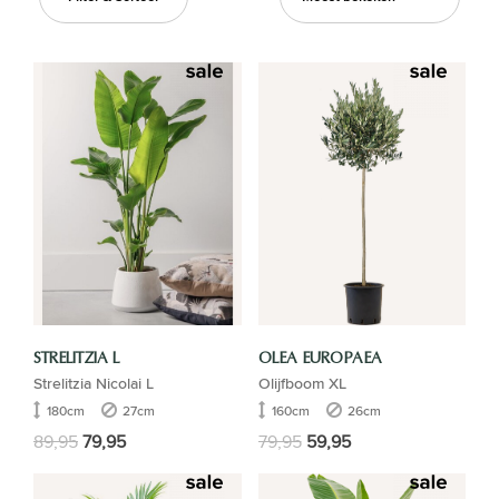
STRELITZIA L
OLEA EUROPAEA
Strelitzia Nicolai L
Olijfboom XL
180cm
27cm
160cm
26cm
89,95
79,95
79,95
59,95