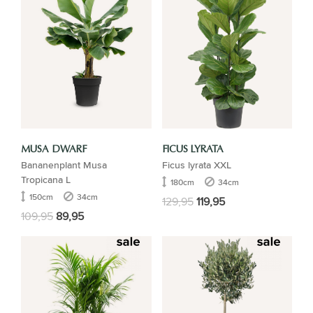
MUSA DWARF
FICUS LYRATA
Bananenplant Musa
Ficus lyrata XXL
Tropicana L
180cm
34cm
150cm
34cm
129,95
119,95
109,95
89,95