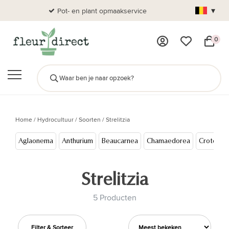
▾
Pot- en plant opmaakservice
Al
0
Home
/
Hydrocultuur
/
Soorten
/
Strelitzia
Aglaonema
Anthurium
Beaucarnea
Chamaedorea
Croton
Strelitzia
5 Producten
Filter & Sorteer