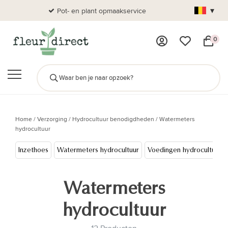
▾
Pot- en plant opmaakservice
Al
0
Home
/
Verzorging
/
Hydrocultuur benodigdheden
/
Watermeters
hydrocultuur
Inzethoes
Watermeters hydrocultuur
Voedingen hydrocultuur
Watermeters
hydrocultuur