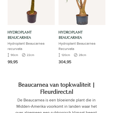
HYDROPLANT
HYDROPLANT
BEAUCARNEA
BEAUCARNEA
Hydroplant Beaucarnea
Hydroplant Beaucarnea
recurvata
Recurvata
90cm
22cm
120cm
28cm
99,95
304,95
Beaucarnea van topkwaliteit |
Fleurdirect.nl
De Beaucarnea is een bloeiende plant die in
Midden-Amerika voorkomt in landen waar het
over algemeen een subtropisch klimaat heerst,