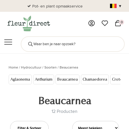
▾
Pot- en plant opmaakservice
Al
0
Home
/
Hydrocultuur
/
Soorten
/
Beaucarnea
Aglaonema
Anthurium
Beaucarnea
Chamaedorea
Croton
Beaucarnea
12 Producten
Filter & Sorteer