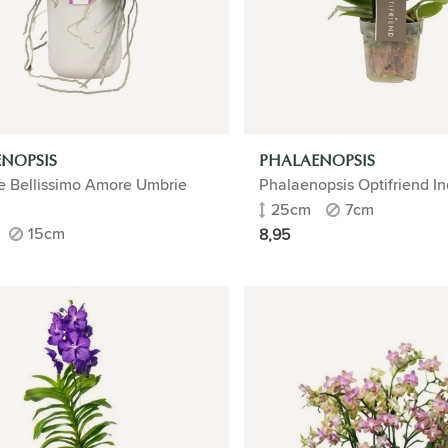
NOPSIS
PHALAENOPSIS
e Bellissimo Amore Umbrie
Phalaenopsis Optifriend I
25cm
7cm
15cm
8,95