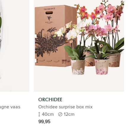
ORCHIDEE
agne vaas
Orchidee surprise box mix
40cm
12cm
99,95