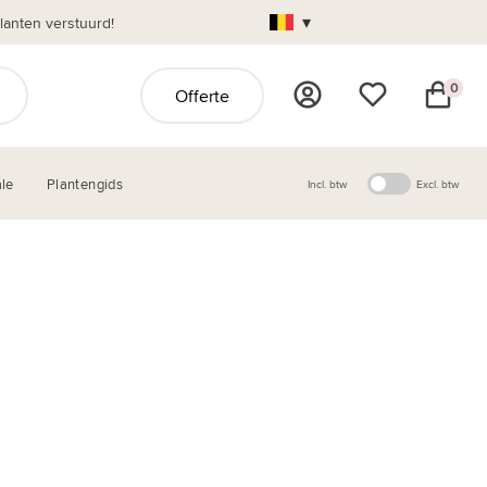
▾
anten verstuurd!
0
Offerte
le
Plantengids
Incl. btw
Excl. btw