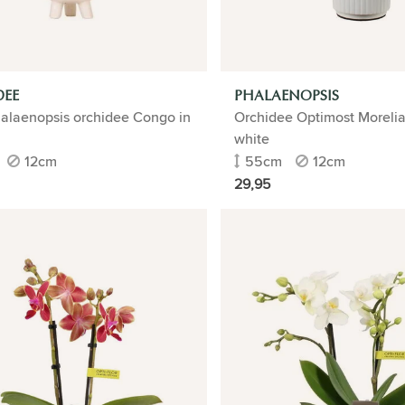
DEE
PHALAENOPSIS
alaenopsis orchidee Congo in
Orchidee Optimost Morelia
white
12cm
55cm
12cm
29,95