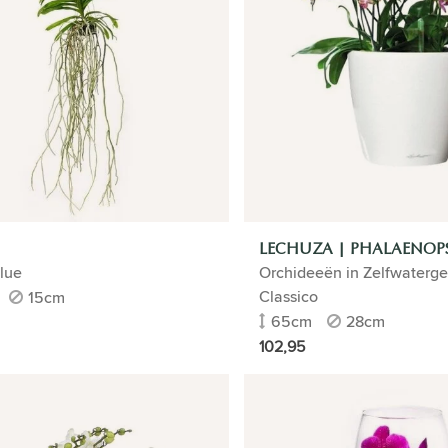
LECHUZA | PHALAENOPS
lue
Orchideeën in Zelfwaterg
Classico
15cm
65cm
28cm
102,95