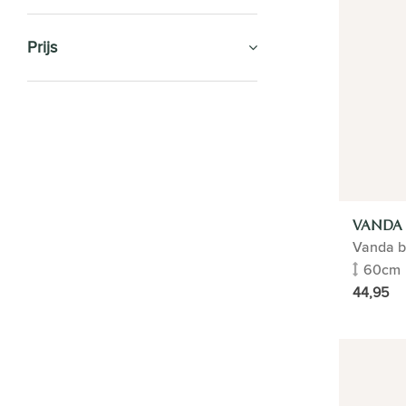
Prijs
KAMERPLANTEN
VERZORGING
BLOEMPOTTEN
VANDA
KANTOORPLANTEN
Vanda b
60cm
CADEAUTIP
44,95
HYDROCULTUUR
PLANTENGIDS
KUNSTPLANTEN