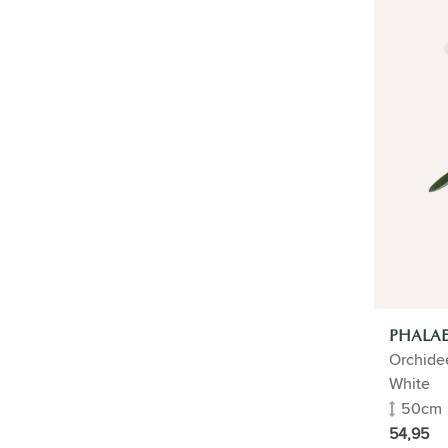
ZAKELIJK
SALE
TYPE
Orchidee
HOME
BUITENPLANTEN
FLORADOCTOR
PLANTEN IN POT
PHALAE
Orchidee
White
50cm
54,95