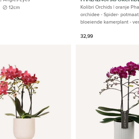
Kolibri Orchids | oranje Ph
12cm
POTMAAT Ø9CM | BLOE
orchidee - Spider- potmaa
KAMERPLANT - VERS VAN
bloeiende kamerplant - ve
KWEKER
kweker
32,99