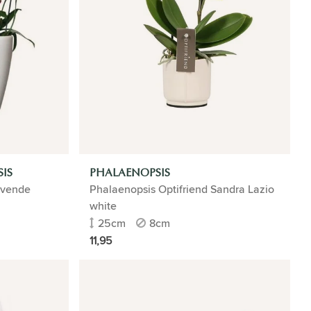
IS
PHALAENOPSIS
evende
Phalaenopsis Optifriend Sandra Lazio
white
25cm
8cm
11,95