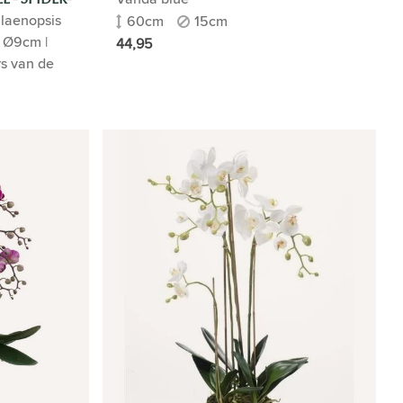
alaenopsis
60cm
15cm
IENDE
t Ø9cm |
44,95
 DE
rs van de