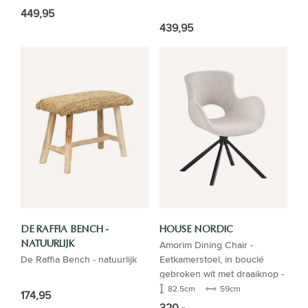
449,95
439,95
DE RAFFIA BENCH -
HOUSE NORDIC
Amorim Dining Chair -
NATUURLIJK
De Raffia Bench - natuurlijk
Eetkamerstoel, in bouclé
gebroken wit met draaiknop -
Set van 2
82.5cm
59cm
174,95
320,-