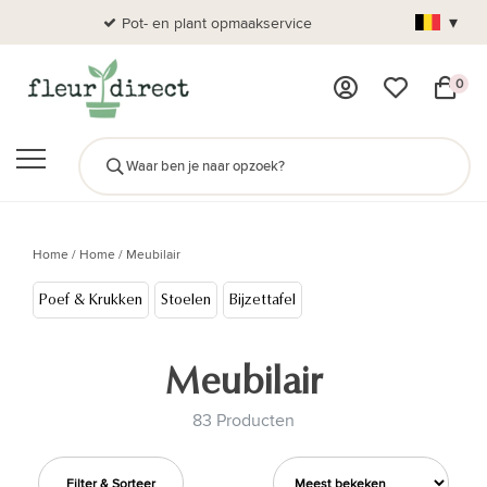
▾
Pot- en plant opmaakservice
Al
0
Home
/
Home
/
Meubilair
Poef & Krukken
Stoelen
Bijzettafel
Meubilair
83 Producten
Filter & Sorteer