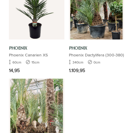
PHOENIX
PHOENIX
Phoenix Canarien XS
Phoenix Dactylifera (300-380)
60cm
15cm
340cm
0cm
14,95
1.109,95