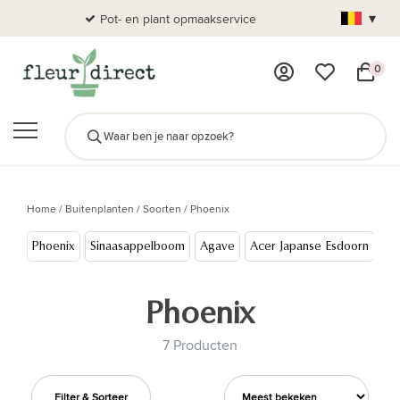
▾
Pot- en plant opmaakservice
Al
0
Home
/
Buitenplanten
/
Soorten
/
Phoenix
Phoenix
Sinaasappelboom
Agave
Acer Japanse Esdoorn
Co
Phoenix
7 Producten
Filter & Sorteer