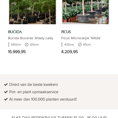
BUCIDA
FICUS
Bucida Buceras Shady Lady
Ficus Microcarpa ‘Nitida’
650cm
120cm
425cm
95cm
15.999,95
4.209,95
Direct van de beste kwekers
Pot- en plant opmaakservice
Al meer dan 100.000 planten verstuurd!
ELKE DAG BEREIKBAAR TUSSEN 10.00 - 16.00 UUR