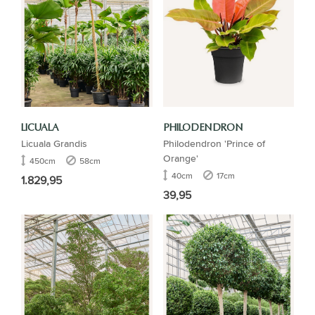
LICUALA
PHILODENDRON
Licuala Grandis
Philodendron 'Prince of
Orange'
450cm
58cm
40cm
17cm
1.829,95
39,95