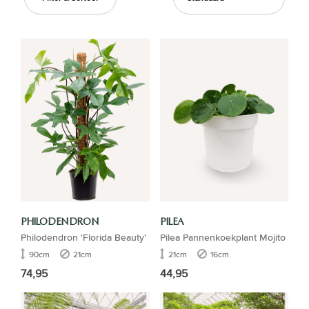
PHILODENDRON
PILEA
Philodendron 'Florida Beauty'
Pilea Pannenkoekplant Mojito
90cm
21cm
21cm
16cm
74,95
44,95