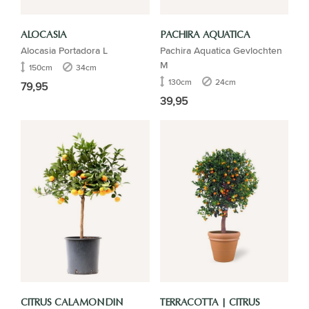
ALOCASIA
PACHIRA AQUATICA
Alocasia Portadora L
Pachira Aquatica Gevlochten
M
150cm
34cm
130cm
24cm
79,95
39,95
CITRUS CALAMONDIN
TERRACOTTA | CITRUS