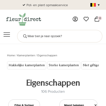
▾
Pot- en plant opmaakservice
Al
0
Home
/
Kamerplanten
/
Eigenschappen
Makkelijke kamerplanten
Sterke kamerplanten
Niet giftige pla
Eigenschappen
106 Producten
Filter & Sorteer