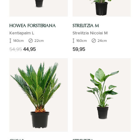
HOWEA FORSTERIANA
STRELITZIA M
Kentiapalm L
Strelitzia Nicolai M
140cm
22cm
160cm
24cm
54,95
44,95
59,95