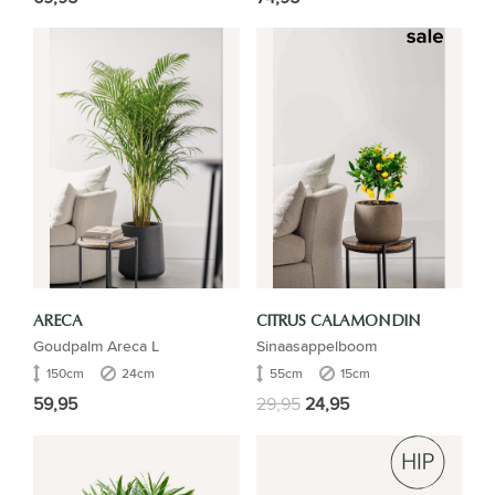
ARECA
CITRUS CALAMONDIN
Goudpalm Areca L
Sinaasappelboom
150cm
24cm
55cm
15cm
59,95
29,95
24,95