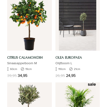
CITRUS CALAMONDIN
OLEA EUROPAEA
Sinaasappelboom M
Olijfboom L
60cm
19cm
110cm
21cm
39,95
34,95
26,95
24,95