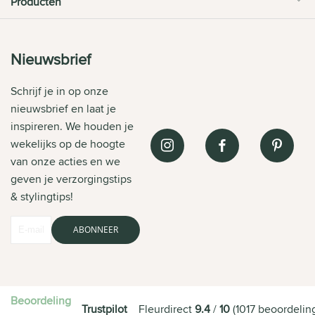
Producten
Nieuwsbrief
Schrijf je in op onze
nieuwsbrief en laat je
inspireren. We houden je
wekelijks op de hoogte
van onze acties en we
geven je verzorgingstips
& stylingtips!
ABONNEER
Beoordeling
Trustpilot
Fleurdirect
9.4
/
10
(
1017
beoordelin