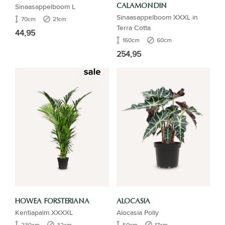
Sinaasappelboom L
CALAMONDIN
Sinaasappelboom XXXL in
70cm
21cm
Terra Cotta
44,95
160cm
60cm
254,95
HOWEA FORSTERIANA
ALOCASIA
Kentiapalm XXXXL
Alocasia Polly
230cm
32cm
50cm
17cm