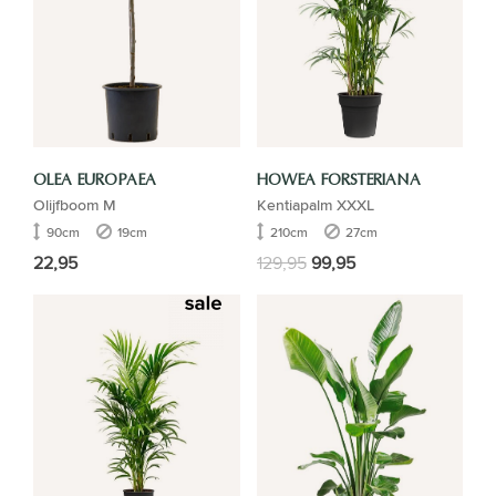
OLEA EUROPAEA
HOWEA FORSTERIANA
Olijfboom M
Kentiapalm XXXL
90cm
19cm
210cm
27cm
22,95
129,95
99,95