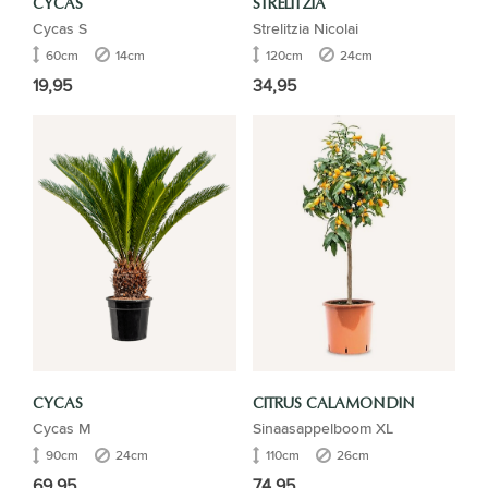
CYCAS
STRELITZIA
Cycas S
Strelitzia Nicolai
60cm
14cm
120cm
24cm
19,95
34,95
CYCAS
CITRUS CALAMONDIN
Cycas M
Sinaasappelboom XL
90cm
24cm
110cm
26cm
69,95
74,95