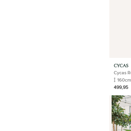
Kwartjesplant | Aspidistra
Bananenboom
Olifantspoot | Beaucarnea
Calathea
Varkensboom Clusia
Varenpalm Cycas
Bergpalm | Chamaedorea
Wonderstruik Croton
Dieffenbachia
Drakenbloedboom | Dracaena
CYCAS
Epipremnum
Cycas R
Tabaksplant
160cm
Wasbloem Hoya
499,95
Kentia palm
Monstera
Geldboom
Philodendron
Dadelpalm | Phoenix Canariens
Ficus Ginseng
Cactus