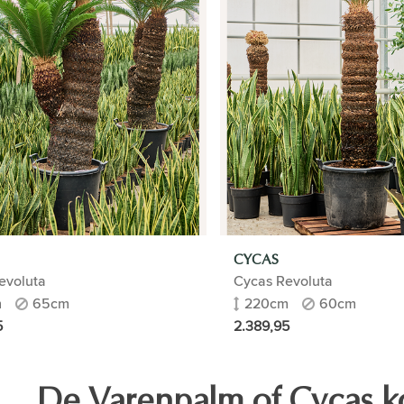
CYCAS
evoluta
Cycas Revoluta
m
65cm
220cm
60cm
5
2.389,95
De Varenpalm of Cycas ko