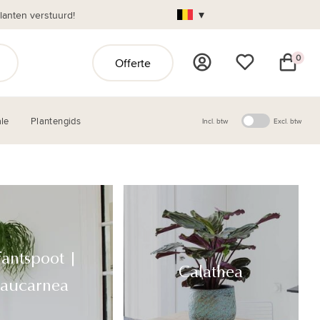
▾
anten verstuurd!
0
Offerte
le
Plantengids
Incl. btw
Excl. btw
fantspoot |
Calathea
aucarnea