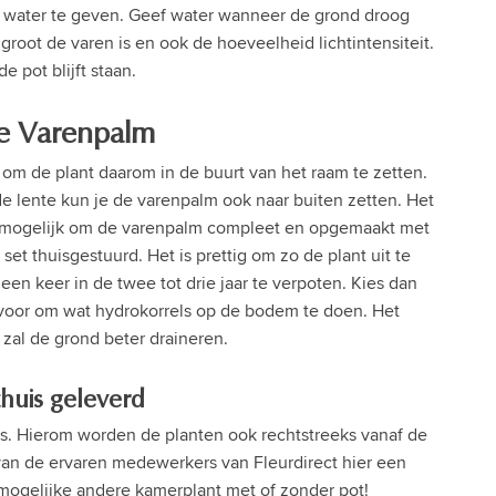
een water te geven. Geef water wanneer de grond droog
groot de varen is en ook de hoeveelheid lichtintensiteit.
e pot blijft staan.
de Varenpalm
d om de plant daarom in de buurt van het raam te zetten.
 de lente kun je de varenpalm ook naar buiten zetten. Het
s het mogelijk om de varenpalm compleet en opgemaakt met
et thuisgestuurd. Het is prettig om zo de plant uit te
een keer in de twee tot drie jaar te verpoten. Kies dan
ervoor om wat hydrokorrels op de bodem te doen. Het
 zal de grond beter draineren.
huis geleverd
e is. Hierom worden de planten ook rechtstreeks vanaf de
van de ervaren medewerkers van Fleurdirect hier een
 mogelijke andere kamerplant met of zonder pot!