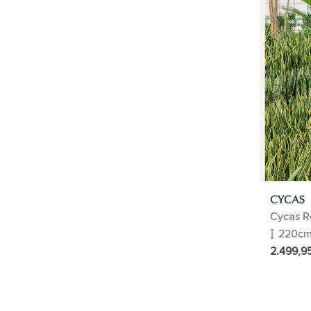
Phalaenopsis Orchidee
Succulenten
Aglaonema
Olifantsoor | Alocasia
Aloe vera
Goudpalm Areca
Steenbreekvaren
Bamboepalm
Sanseveria | Vrouwentong
Vingersboom | Schefflera
Yucca
Duinplanten
Dwergpalm
CYCAS
Citroenplant
Cycas R
Laurierplant
220c
Citrusboom
Pannenkoekplant
2.499,9
Vleesetende plant
Ananasplant
Bromelia
Rubberplant