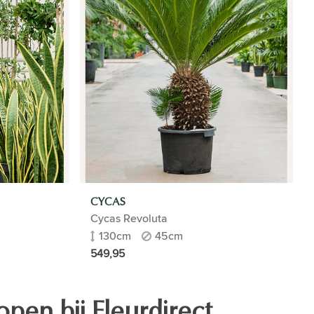
CYCAS
Cycas Revoluta
130cm
45cm
549,95
pen bij Fleurdirect