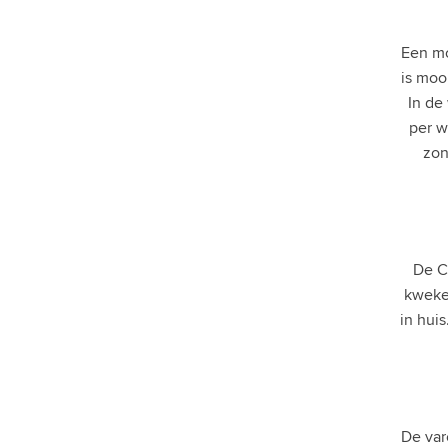
Rhipsalis rotskoraal
Paradijsvogelplant
Een mo
Vetplant
is moo
Bonsai
In de
Croton Codiaeum Wonderstruik
per w
Pachira Aquatica
zon
Polyscias
Kamerpalm | Zamioculcas
Cycas | Vredespalm
Ficus
Scindapsus
Clusia
De Cy
Rhapis
kweker
Streepvaren | Asplenium
in hui
Strelitzia
Maori
Eucalyptus
Maat
Eigenschappen
De var
Type