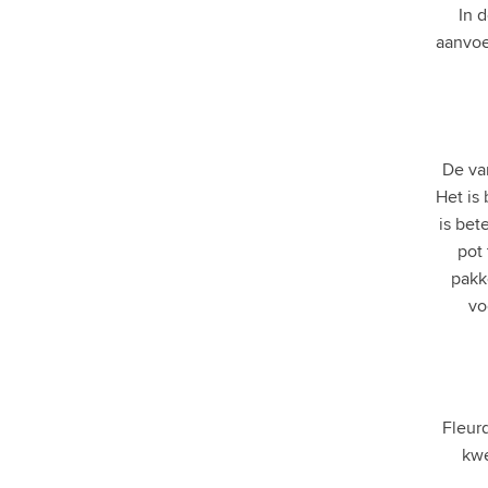
In 
Planten in pot
aanvoe
Inrichting
VERZORGING
BLOEMPOTTEN
De var
KANTOORPLANTEN
Het is
is bet
CADEAUTIP
pot 
pakk
HYDROCULTUUR
vo
PLANTENGIDS
KUNSTPLANTEN
Fleurd
ZAKELIJK
kwe
SALE