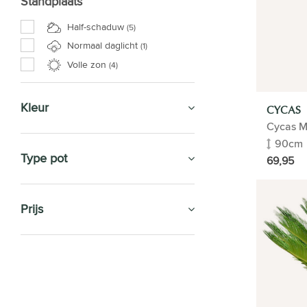
Standplaats
Half-schaduw
(5)
Normaal daglicht
(1)
Volle zon
(4)
Kleur
CYCAS
Cycas 
90cm
Type pot
69,95
Prijs
KAMERPLANTEN
Soorten
Flamingoplant | Anthurium