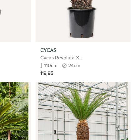
CYCAS
Cycas Revoluta XL
110cm
24cm
119,95