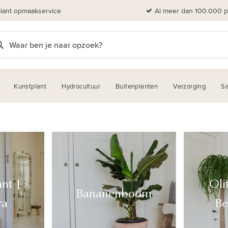
plant opmaakservice
Al meer dan 100.000 pl
Kunstplant
Hydrocultuur
Buitenplanten
Verzorging
Sa
ant |
Oli
Bananenboom
ra
Be