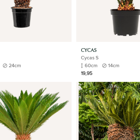
CYCAS
M
Cycas S
24cm
60cm
14cm
19,95