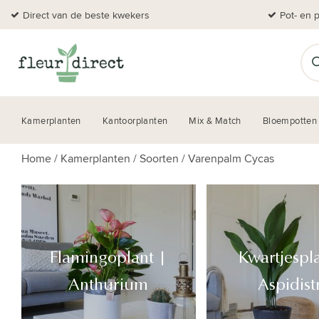
Direct van de beste kwekers
Pot- en 
Kamerplanten
Kantoorplanten
Mix & Match
Bloempotten
Home
/
Kamerplanten
/
Soorten
/
Varenpalm Cycas
Flamingoplant |
Kwartjespl
Anthurium
Aspidist