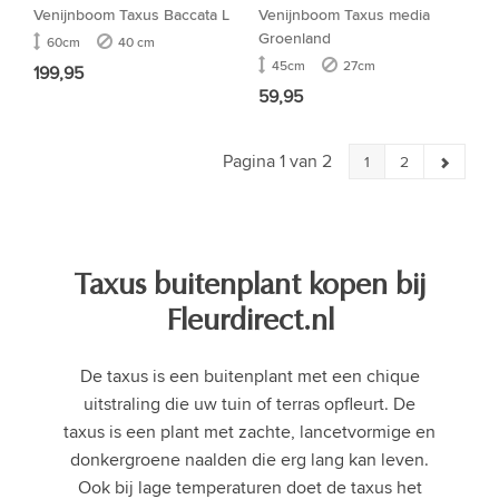
Venijnboom Taxus Baccata L
Venijnboom Taxus media
Groenland
60cm
40 cm
45cm
27cm
199,95
59,95
Pagina 1 van 2
1
2
Taxus buitenplant kopen bij
Fleurdirect.nl
De taxus is een buitenplant met een chique
uitstraling die uw tuin of terras opfleurt. De
taxus is een plant met zachte, lancetvormige en
donkergroene naalden die erg lang kan leven.
Ook bij lage temperaturen doet de taxus het