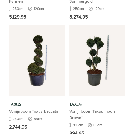
Farmen
Summergold
250cm
120cm
250cm
120cm
5.129,95
8.274,95
TAXUS
TAXUS
Venijnboom Taxus baccata
Venijnboom Taxus media
Brownii
240cm
85cm
180cm
65cm
2.744,95
894,95