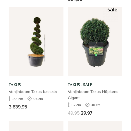
TAXUS
TAXUS - SALE
Venijnboom Taxus baccata
Venijnboom Taxus Höpkens
Gigant
290cm
120cm
52 cm
30 cm
3.639,95
49,95
29,97