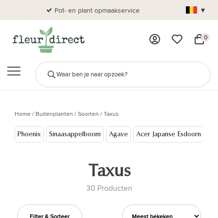
▾
Pot- en plant opmaakservice
Al
0
Home
/
Buitenplanten
/
Soorten
/
Taxus
Phoenix
Sinaasappelboom
Agave
Acer Japanse Esdoorn
Co
Taxus
30 Producten
Filter & Sorteer