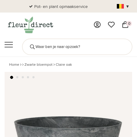
▾
Pot- en plant opmaakservice
Al
0
Home
Zwarte bloempot
Claire oak