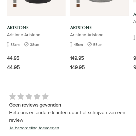
A
A
ARTSTONE
ARTSTONE
Artstone Artstone
Artstone Artstone
33cm
38cm
45cm
55cm
9
44.95
149.95
44.95
149.95
9
Geen reviews gevonden
Help ons en andere klanten door het schrijven van een
review
Je beoordeling toevoegen