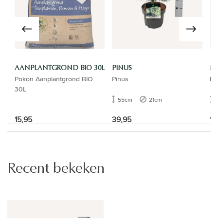
AANPLANTGROND BIO 30L
PINUS
PI
Pokon Aanplantgrond BIO
Pinus
Pi
30L
55cm
21cm
15,95
39,95
10
Recent bekeken