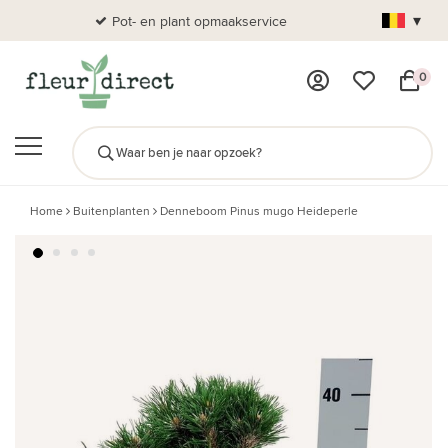
▾
Pot- en plant opmaakservice
Al
0
Home
Buitenplanten
Denneboom Pinus mugo Heideperle