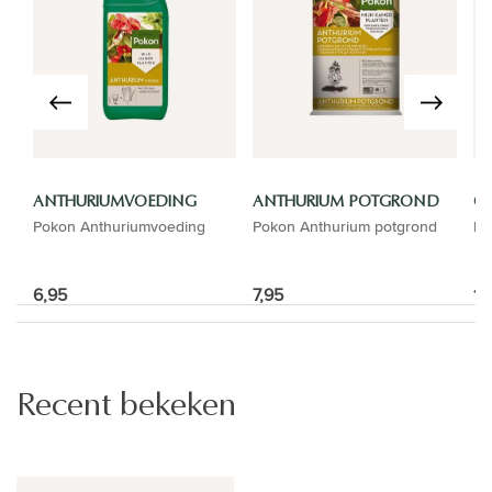
ANTHURIUMVOEDING
ANTHURIUM POTGROND
GI
Pokon Anthuriumvoeding
Pokon Anthurium potgrond
El
6,95
7,95
16
Recent bekeken