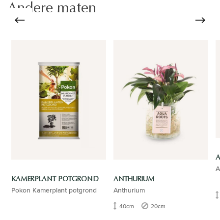
Andere maten
A
KAMERPLANT POTGROND
ANTHURIUM
Pokon Kamerplant potgrond
Anthurium
40cm
20cm