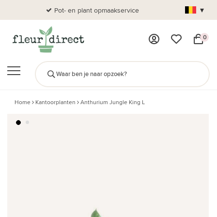
▾
Pot- en plant opmaakservice
Al
0
Home
Kantoorplanten
Anthurium Jungle King L