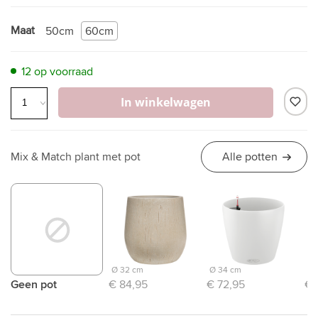
Maat
50cm
60cm
12 op voorraad
In winkelwagen
Mix & Match plant met pot
Alle potten
Ø 32 cm
Ø 34 cm
Ø 
Geen pot
€ 84,95
€ 72,95
€ 