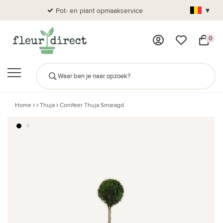
▾
Pot- en plant opmaakservice
Al
0
Home
Thuja
Conifeer Thuja Smaragd