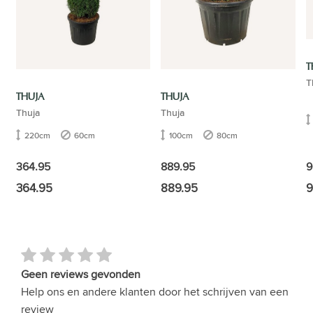
T
T
THUJA
THUJA
Thuja
Thuja
220cm
60cm
100cm
80cm
364.95
889.95
9
364.95
889.95
9
Geen reviews gevonden
Help ons en andere klanten door het schrijven van een
review