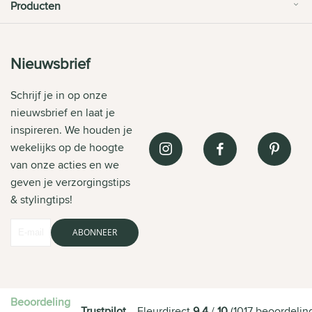
Producten
Nieuwsbrief
Schrijf je in op onze
nieuwsbrief en laat je
inspireren. We houden je
wekelijks op de hoogte
van onze acties en we
geven je verzorgingstips
& stylingtips!
ABONNEER
Beoordeling
Trustpilot
Fleurdirect
9.4
/
10
(
1017
beoordelin