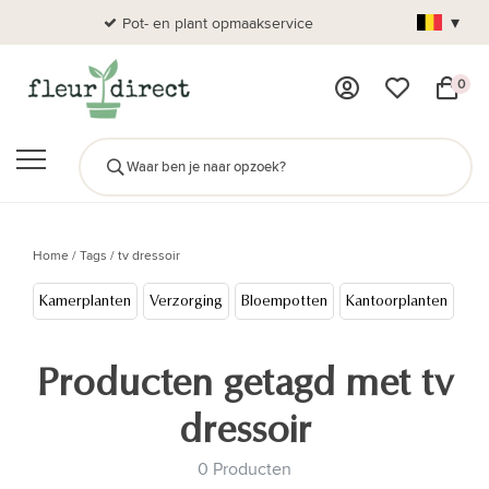
▾
Pot- en plant opmaakservice
Al
0
Home
/
Tags
/
tv dressoir
Kamerplanten
Verzorging
Bloempotten
Kantoorplanten
Cad
Producten getagd met tv
dressoir
0 Producten