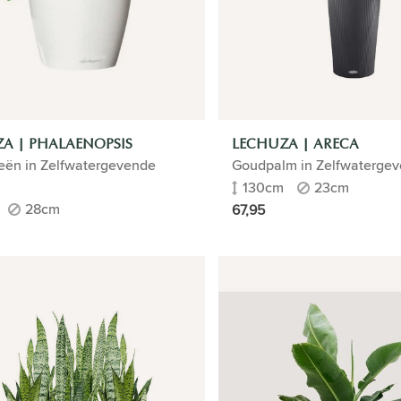
A | PHALAENOPSIS
LECHUZA | ARECA
eën in Zelfwatergevende
Goudpalm in Zelfwatergev
130cm
23cm
28cm
67,95