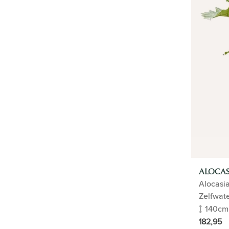
Kantoorplanten in zelfwatergevende
pot
Tafelplanten in pot
Grote kantoorplant in pot
Plant- en pot bundels
Roomdivider
Hydrocultuur
Entree planten
Grote kantoorplanten
Interieurbeplanting
Planten met watergeefsysteem
CADEAUTIP
HYDROCULTUUR
ALOCAS
Alocasia
PLANTENGIDS
Zelfwat
140cm
KUNSTPLANTEN
182,95