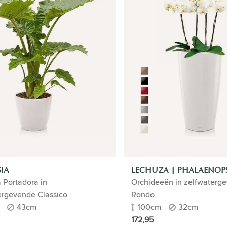
IA
LECHUZA | PHALAENOPS
 Portadora in
Orchideeën in zelfwaterg
ergevende Classico
Rondo
43cm
100cm
32cm
172,95