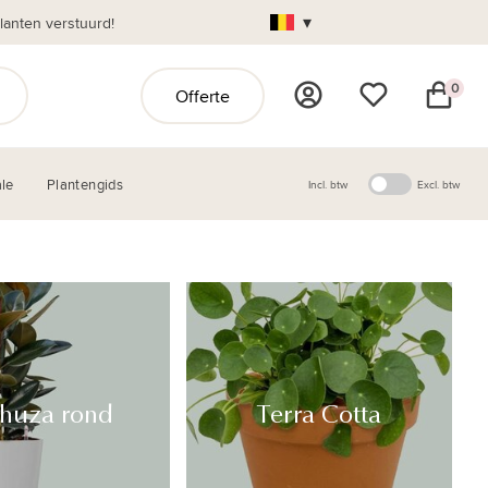
▾
anten verstuurd!
0
Offerte
le
Plantengids
Incl. btw
Excl. btw
huza rond
Terra Cotta