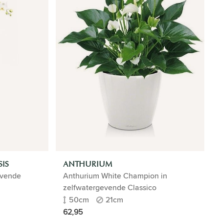
IS
ANTHURIUM
evende
Anthurium White Champion in
zelfwatergevende Classico
50cm
21cm
62,95