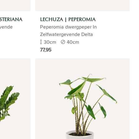
STERIANA
LECHUZA | PEPEROMIA
evende
Peperomia dwergpeper In
Zelfwatergevende Delta
30cm
40cm
77,95