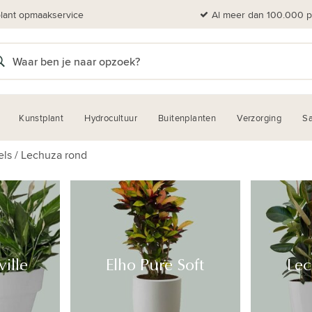
plant opmaakservice
Al meer dan 100.000 pl
Kunstplant
Hydrocultuur
Buitenplanten
Verzorging
Sa
els
/
Lechuza rond
ille
Elho Pure Soft
Lec