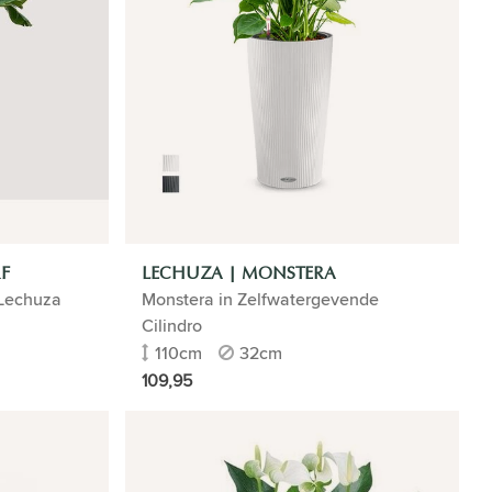
F
LECHUZA | MONSTERA
 Lechuza
Monstera in Zelfwatergevende
Cilindro
110cm
32cm
109,95