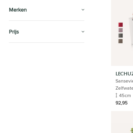
Merken
Prijs
KAMERPLANTEN
VERZORGING
LECHUZ
BLOEMPOTTEN
Sansevie
Zelfwat
KANTOORPLANTEN
45cm
92,95
Luchtzuiverende planten
Toon alles
Levend schilderij
Planten in pot
Plantenpakket