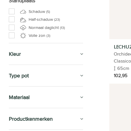
Standplaats
Schaduw
(5)
Half-schaduw
(23)
Normaal daglicht
(13)
Volle zon
(3)
LECHUZ
Kleur
Orchide
Classico
65cm
Type pot
102,95
Materiaal
Productkenmerken