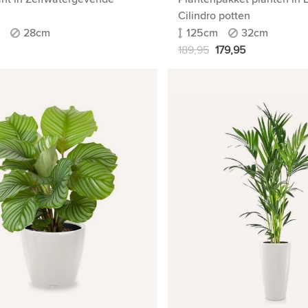
Cilindro potten
28cm
125cm
32cm
189,95
179,95