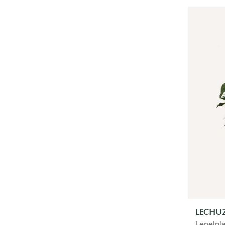
ZAKELIJK
SALE
TYPE
HOME
BUITENPLANTEN
FLORADOCTOR
PLANTEN IN POT
LECHUZ
Lepelpl