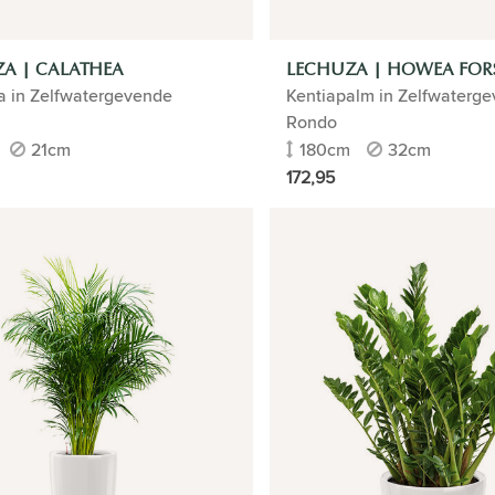
A | CALATHEA
LECHUZA | HOWEA FOR
a in Zelfwatergevende
Kentiapalm in Zelfwaterg
Rondo
21cm
180cm
32cm
172,95