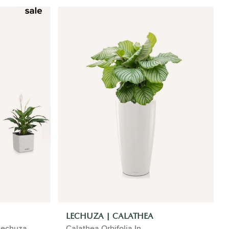
LECHUZA | CALATHEA
 Lechuza
Calathea Orbifolia In