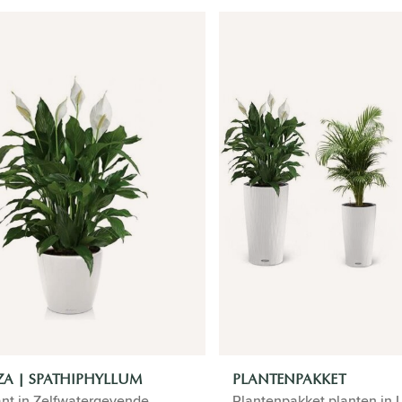
A | SPATHIPHYLLUM
PLANTENPAKKET
ant in Zelfwatergevende
Plantenpakket planten in