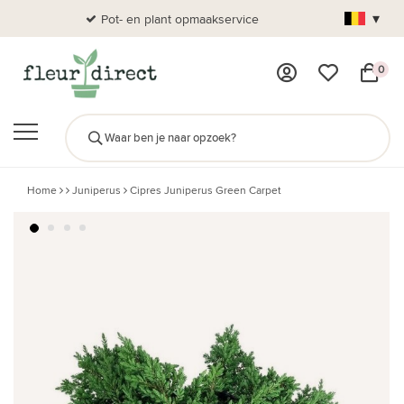
▾
Pot- en plant opmaakservice
Al
0
Home
Juniperus
Cipres Juniperus Green Carpet