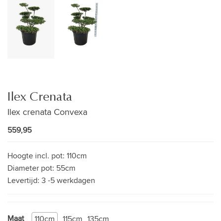
Ilex Crenata
Ilex crenata Convexa
559,95
Hoogte incl. pot:
110cm
Diameter pot:
55cm
Levertijd:
3 -5 werkdagen
Maat
110cm
115cm
135cm