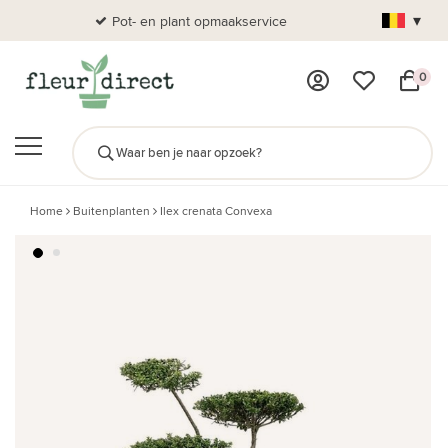
▾
Pot- en plant opmaakservice
Al
0
Home
Buitenplanten
Ilex crenata Convexa