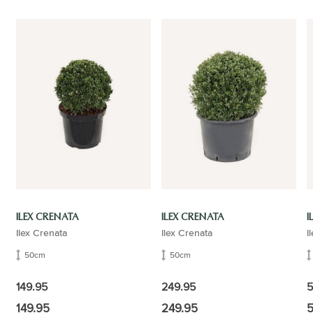
ILEX CRENATA
ILEX CRENATA
I
Ilex Crenata
Ilex Crenata
I
50cm
50cm
149.95
249.95
5
149.95
249.95
5