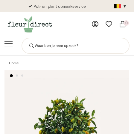
▾
Pot- en plant opmaakservice
Al
0
Home