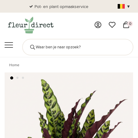
▾
Pot- en plant opmaakservice
Al
0
Home