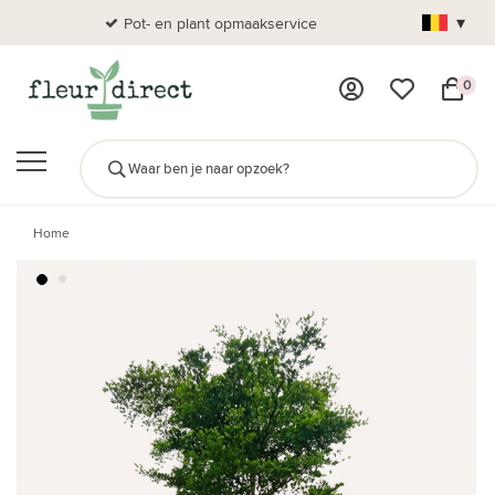
▾
Pot- en plant opmaakservice
Al
0
Home