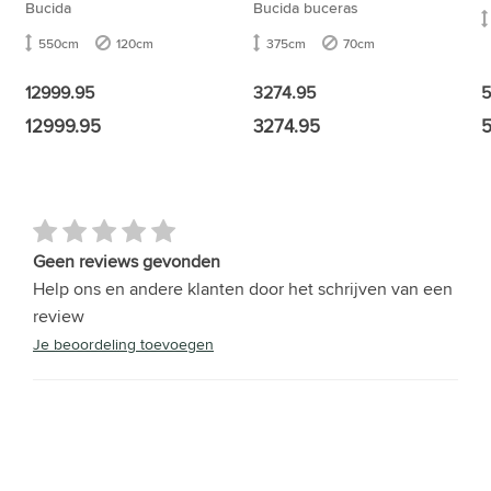
Bucida
Bucida buceras
550cm
120cm
375cm
70cm
5
12999.95
3274.95
12999.95
3274.95
Geen reviews gevonden
Help ons en andere klanten door het schrijven van een
review
Je beoordeling toevoegen