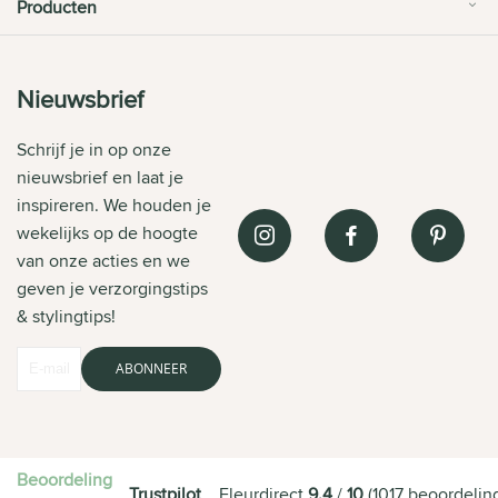
Producten
Nieuwsbrief
Schrijf je in op onze
nieuwsbrief en laat je
inspireren. We houden je
wekelijks op de hoogte
van onze acties en we
geven je verzorgingstips
& stylingtips!
ABONNEER
Beoordeling
Trustpilot
Fleurdirect
9.4
/
10
(
1017
beoordelin