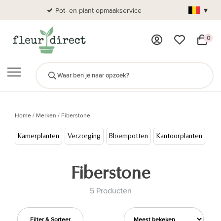
▾
Pot- en plant opmaakservice
Al
0
Home
/
Merken
/
Fiberstone
Kamerplanten
Verzorging
Bloempotten
Kantoorplanten
Cad
Fiberstone
5 Producten
Filter & Sorteer