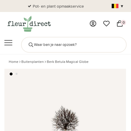
▾
Pot- en plant opmaakservice
Al
0
Home
Buitenplanten
Berk Betula Magical Globe