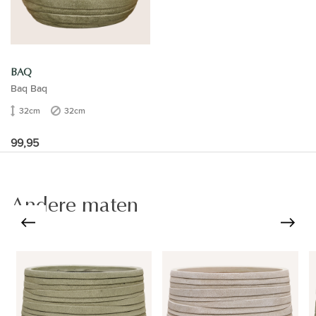
BAQ
Baq Baq
32cm
32cm
99,95
Andere maten