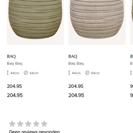
BAQ
BAQ
B
Baq Baq
Baq Baq
B
44cm
44cm
44cm
44cm
204.95
204.95
9
204.95
204.95
9
Geen reviews gevonden