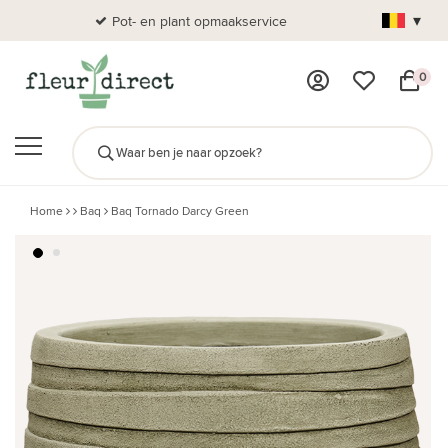
▾
Pot- en plant opmaakservice
Al
0
Home
Baq
Baq Tornado Darcy Green