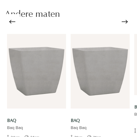
Andere maten
B
BAQ
BAQ
Baq Baq
Baq Baq