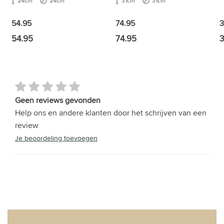
24cm
24cm
31cm
31cm
54.95
74.95
3
54.95
74.95
3
Geen reviews gevonden
Help ons en andere klanten door het schrijven van een
review
Je beoordeling toevoegen