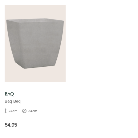
BAQ
Baq Baq
24cm
24cm
54,95