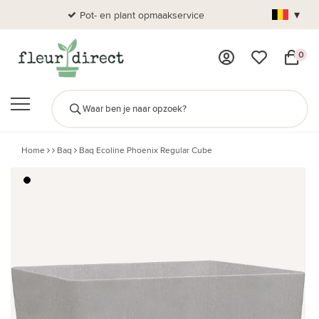
▾
Pot- en plant opmaakservice
Al
0
Home
Baq
Baq Ecoline Phoenix Regular Cube