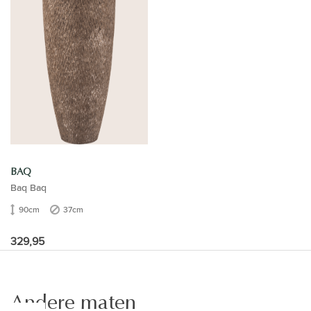
BAQ
Baq Baq
90cm
37cm
329,95
Andere maten