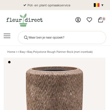
▾
Pot- en plant opmaakservice
Al
0
Home
Baq
Baq Polystone Rough Partner Rock (met inzetbak)