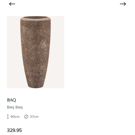
BAQ
Baq Baq
90cm
37cm
329.95