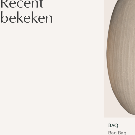
Recent
bekeken
BAQ
Baq Baq