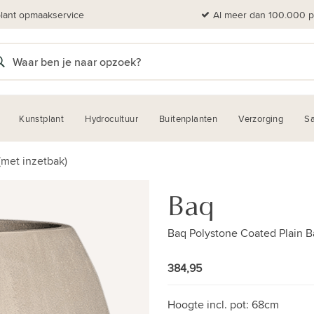
plant opmaakservice
Al meer dan 100.000 pl
Kunstplant
Hydrocultuur
Buitenplanten
Verzorging
Sa
(met inzetbak)
Baq
Baq Polystone Coated Plain Ba
384,95
Hoogte incl. pot:
68cm