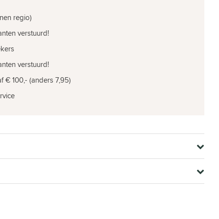
nen regio)
nten verstuurd!
ekers
nten verstuurd!
f € 100,- (anders 7,95)
rvice