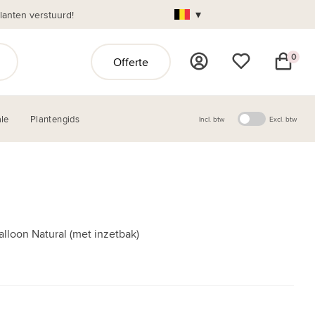
▾
anten verstuurd!
0
Offerte
le
Plantengids
Incl. btw
Excl. btw
lloon Natural (met inzetbak)