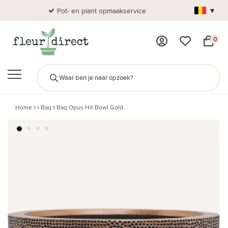
▾
Pot- en plant opmaakservice
Al
0
Home
Baq
Baq Opus Hit Bowl Gold