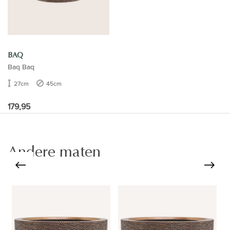
BAQ
Baq Baq
27cm
45cm
179,95
Andere maten