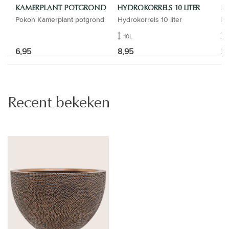
KAMERPLANT POTGROND
HYDROKORRELS 10 LITER
B
Pokon Kamerplant potgrond
Hydrokorrels 10 liter
Ba
10L
6,95
8,95
26
Recent bekeken