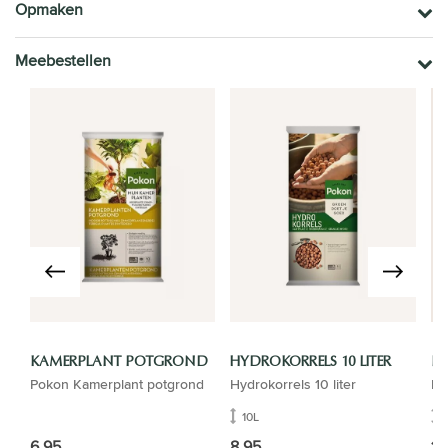
Opmaken
Meebestellen
KAMERPLANT POTGROND
HYDROKORRELS 10 LITER
B
Pokon Kamerplant potgrond
Hydrokorrels 10 liter
Ba
10L
6,95
8,95
19