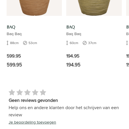
BAQ
BAQ
B
Baq Baq
Baq Baq
B
88cm
53cm
60cm
37cm
599.95
194.95
1
599.95
194.95
1
Geen reviews gevonden
Help ons en andere klanten door het schrijven van een
review
Je beoordeling toevoegen