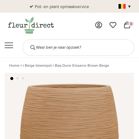
▾
Pot- en plant opmaakservice
Al
0
Home
Beige bloempot
Baq Dune Emperor Brown Beige