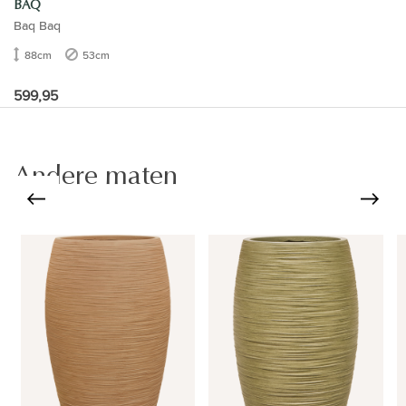
BAQ
Baq Baq
88cm
53cm
599,95
Andere maten