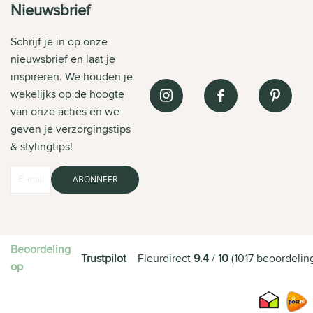
Nieuwsbrief
Schrijf je in op onze
nieuwsbrief en laat je
inspireren. We houden je
wekelijks op de hoogte
van onze acties en we
geven je verzorgingstips
& stylingtips!
ABONNEER
Beoordeling
Trustpilot
Fleurdirect
9.4
/
10
(
1017
beoordelin
op