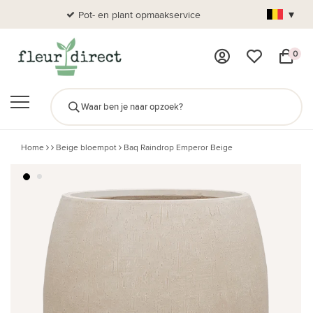
▾
Pot- en plant opmaakservice
Al
0
Home
Beige bloempot
Baq Raindrop Emperor Beige