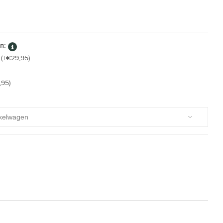
n:
 (+€29,95)
,95)