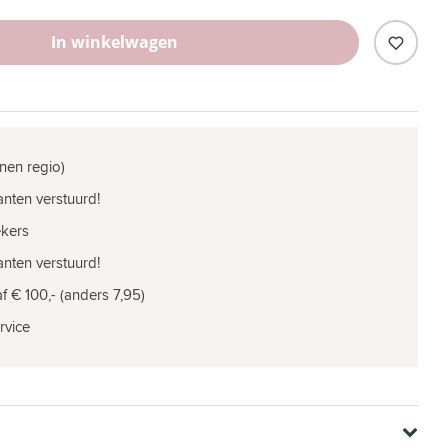
In winkelwagen
nen regio)
nten verstuurd!
ekers
nten verstuurd!
f € 100,- (anders 7,95)
rvice