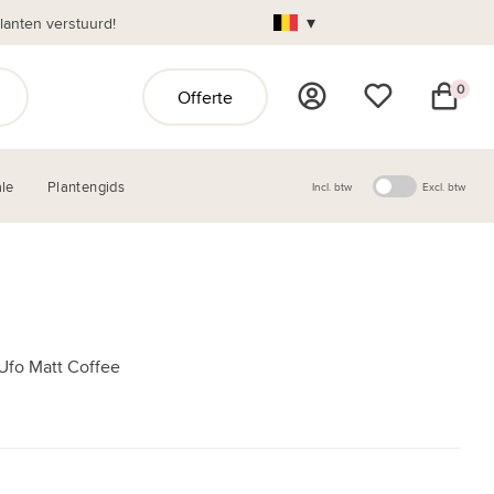
▾
anten verstuurd!
0
Offerte
le
Plantengids
Incl. btw
Excl. btw
 Ufo Matt Coffee