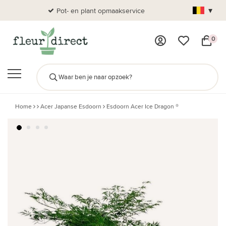
▾
Pot- en plant opmaakservice
Al
0
Home
Acer Japanse Esdoorn
Esdoorn Acer Ice Dragon ®