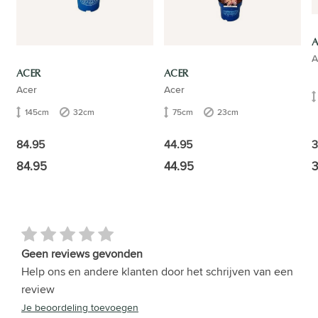
A
A
ACER
ACER
Acer
Acer
145cm
32cm
75cm
23cm
3
84.95
44.95
84.95
44.95
3
Geen reviews gevonden
Help ons en andere klanten door het schrijven van een
review
Je beoordeling toevoegen