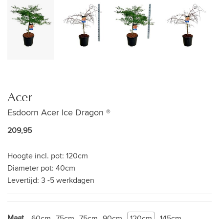
Acer
Esdoorn Acer Ice Dragon ®
209,95
Hoogte incl. pot:
120cm
Diameter pot:
40cm
Levertijd:
3 -5 werkdagen
Maat
60cm
75cm
75cm
90cm
120cm
145cm