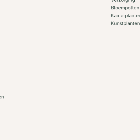
Bloempotten
Kamerplante
Kunstplante
en