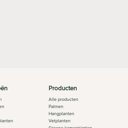
eën
Producten
n
Alle producten
en
Palmen
Hangplanten
planten
Vetplanten
Groene kamerplanten