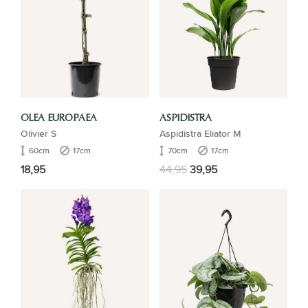
OLEA EUROPAEA
ASPIDISTRA
Olivier S
Aspidistra Eliator M
60cm
17cm
70cm
17cm
18,95
44,95
39,95