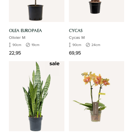
OLEA EUROPAEA
CYCAS
Olivier M
Cycas M
90cm
19cm
90cm
24cm
22,95
69,95