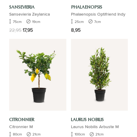
SANSEVIERIA
PHALAENOPSIS
Sansevieria Zeylanica
Phalaenopsis Optifriend Indy
75cm
19cm
25cm
7cm
22,95
17,95
8,95
CITRONNIER
LAURUS NOBILIS
Citronnier M
Laurus Nobilis Arbuste M
80cm
21cm
100cm
21cm