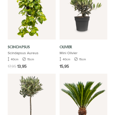
SCINDAPSUS
OLIVIER
Scindapsus Aureus
Mini Olivier
40cm
15cm
40cm
15cm
17,95
13,95
15,95