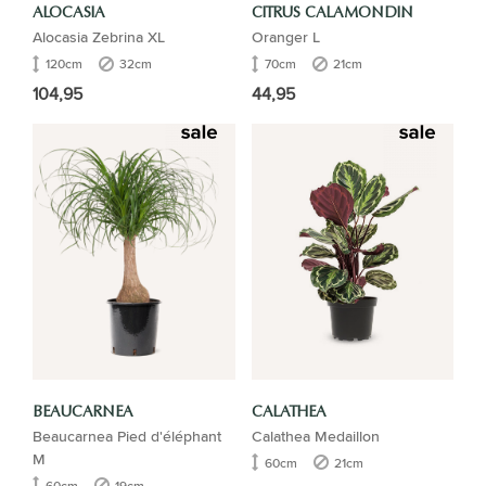
ALOCASIA
CITRUS CALAMONDIN
Alocasia Zebrina XL
Oranger L
120cm
32cm
70cm
21cm
104,95
44,95
BEAUCARNEA
CALATHEA
Beaucarnea Pied d'éléphant
Calathea Medaillon
M
60cm
21cm
60cm
19cm