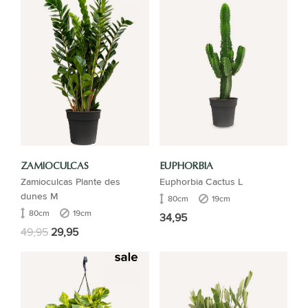
ZAMIOCULCAS
EUPHORBIA
Zamioculcas Plante des
Euphorbia Cactus L
dunes M
80cm
19cm
80cm
19cm
34,95
49,95
29,95