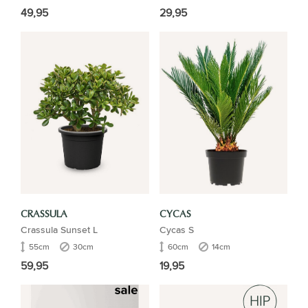
49,95
29,95
CRASSULA
CYCAS
Crassula Sunset L
Cycas S
55cm
30cm
60cm
14cm
59,95
19,95