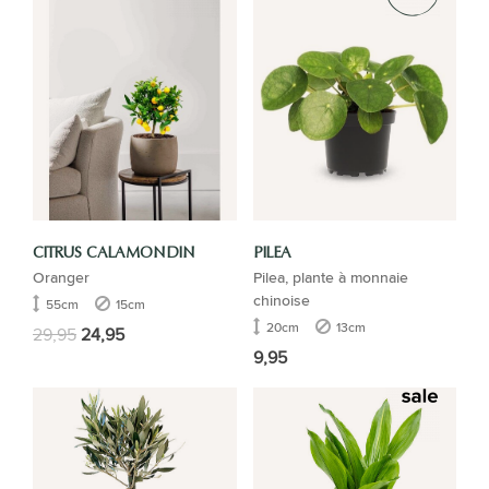
CITRUS CALAMONDIN
PILEA
Oranger
Pilea, plante à monnaie
chinoise
55cm
15cm
20cm
13cm
29,95
24,95
9,95