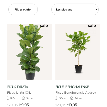
Filtrer et trier
FICUS LYRATA
FICUS BENGHALENSIS
Ficus lyrata XXL
Ficus Benghalensis Audrey
180cm
34cm
130cm
30cm
129,95
119,95
129,95
119,95