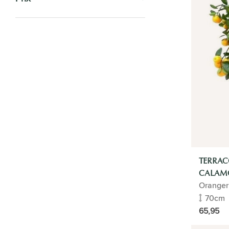
PLANTES D'INTÉRIEUR
ENTRETIEN
POTS DE FLEURS
PLANTES DE BUREAU
IDÉE CADEAU
HYDROPONIE
TERRAC
CALAM
GUIDE DES PLANTES
Oranger
70cm
PLANTES ARTIFICIELLES
65,95
PROFESSIONNEL