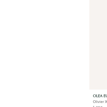
SOLDES
TYPE
ACCUEIL
PLANTES D'EXTÉRIEUR
Afficher tout
Plante d'extérieur en pot
Plante d'extérieur en pot Terre cuite
Plante d'extérieur en pot Elho
Plantes de jardin en pot
Propriétés
Espèces
Plantes de jardin
Aménagement
OLEA E
FLORADOCTOR
Olivier 