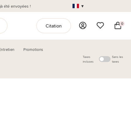
▾
jà été envoyées !
0
Citation
Entretien
Promotions
Taxes
Sans les
incluses
taxes