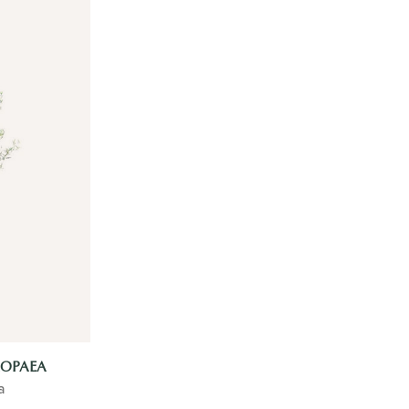
ROPAEA
a