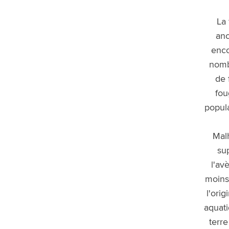
Clusia
La 
Chamaedorea
Cycas
anc
Beaucarnea
enco
Croton Codiaeum
nomb
Dieffenbachia
de 
Dracaena
Epipremnum Scindapsus
fou
Hoya
popul
Pachira Aquatica
Philodendron
Mal
Phoenix
sup
Polyscias
Rhapis
l'av
Schefflera
moins
Zamioculcas
l'ori
Bonsaï
aquati
Plante grasse
Spathiphyllum Plante-cuillère
terre