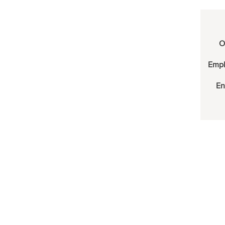
Agave
Crassula
Trachycarpus
O
Washingtonia
PLANTES ARTIFICIELLES
Emp
PROFESSIONNEL
En
SOLDES
TYPE
ACCUEIL
PLANTES D'EXTÉRIEUR
FLORADOCTOR
PLANTES EN POT