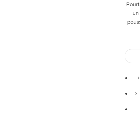
Medinilla
Pourt
Vanda
un
Asplenium
pous
Chamaerops
Bananier
Laurier (Laurus Nobilis)
Citronnier (Citrus Limonia)
Oranger (Citrus Sinensis)
Entretien
Ilex Crenata (Houx japonais)
Conifère
Buis
Taxus
Caryota
Plante à crêpes
Ficus elastica
Ficus Lyrata
Rhipsalis
Euphorbia
Fougère