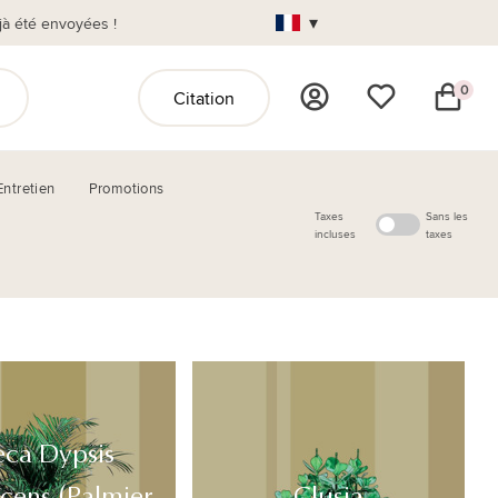
▾
jà été envoyées !
0
Citation
Entretien
Promotions
Taxes
Sans les
incluses
taxes
eca Dypsis
cens (Palmier
Clusia