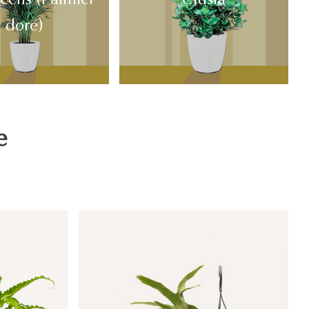
doré)
e