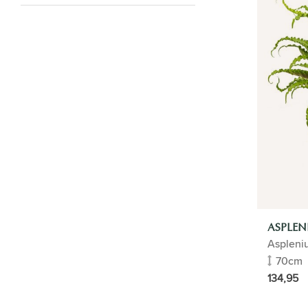
PLANTES D'INTÉRIEUR
ENTRETIEN
POTS DE FLEURS
PLANTES DE BUREAU
IDÉE CADEAU
HYDROPONIE
GUIDE DES PLANTES
ASPLE
Aglaonema
Aspleni
Alocasia
70cm
Aspidistra
134,95
Areca Dypsis Lutenscens (Palmier
doré)