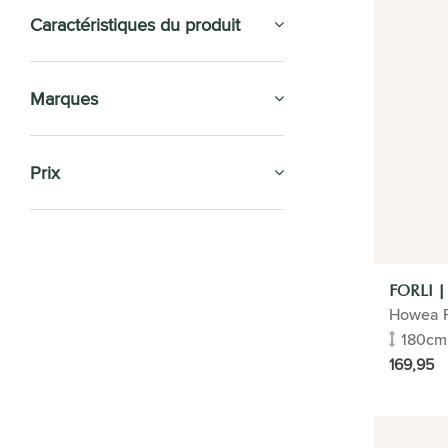
Caractéristiques du produit
Marques
Prix
PLANTES D'INTÉRIEUR
ENTRETIEN
FORLI 
Howea F
POTS DE FLEURS
180cm
169,95
PLANTES DE BUREAU
Plantes purificatrices d'air
Afficher tout