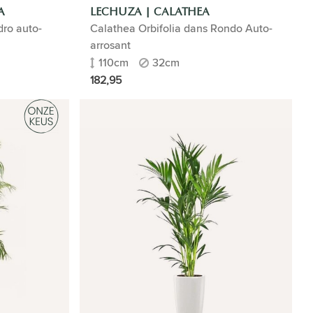
A
LECHUZA | CALATHEA
dro auto-
Calathea Orbifolia dans Rondo Auto-
arrosant
110cm
32cm
182,95