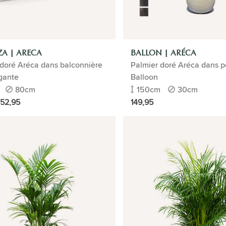
A | ARECA
BALLON | ARÉCA
 doré Aréca dans balconnière
Palmier doré Aréca dans po
igante
Balloon
80cm
150cm
30cm
152,95
149,95