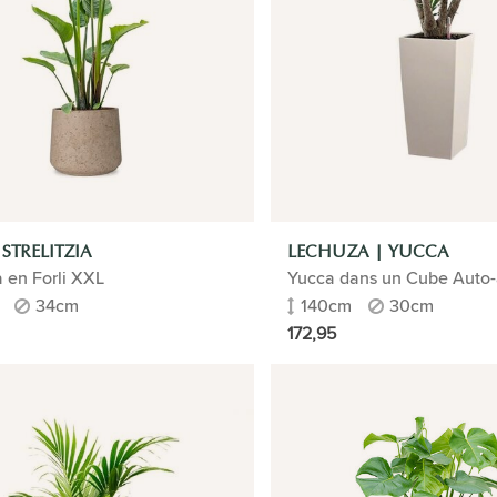
 STRELITZIA
LECHUZA | YUCCA
ia en Forli XXL
Yucca dans un Cube Auto-
34cm
140cm
30cm
172,95