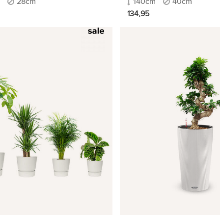
28cm
140cm
40cm
134,95