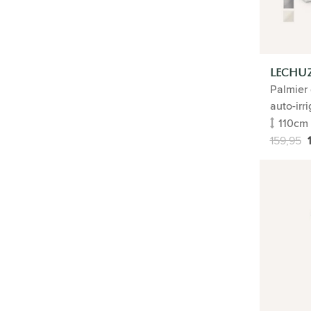
LECHUZ
Palmier
auto-irr
110cm
159,95