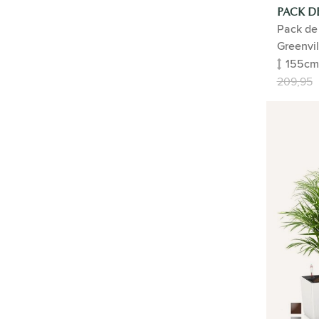
PACK D
Pack de 
Greenvil
155cm
209,95