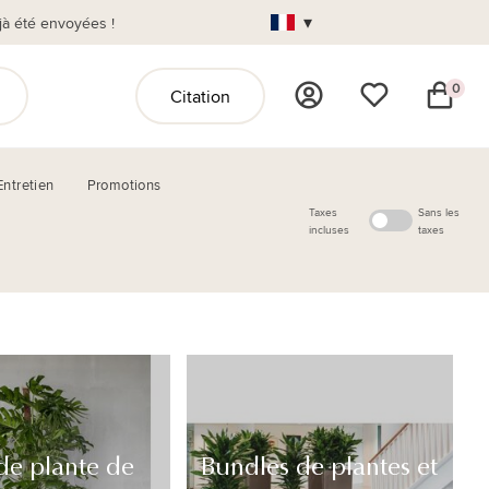
▾
jà été envoyées !
0
Citation
Entretien
Promotions
Taxes
Sans les
incluses
taxes
de plante de
Bundles de plantes et