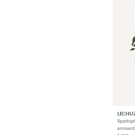
Tableau végétal
Plantes en pot
Pack de plantes
Plantes de bureau en pot auto-
arrosant
Plantes de table en pot
Grande plante de bureau en pot
Bundles de plantes et de pots
Séparateur de pièce
Hydroculture
Plantes d'entrée
Grandes plantes de bureau
Végétalisation intérieure
Plantes avec système d'arrosage
IDÉE CADEAU
LECHUZ
HYDROPONIE
Spathiph
arrosant
GUIDE DES PLANTES