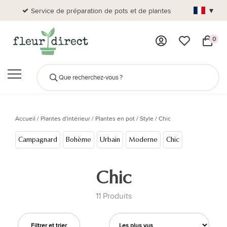
▾
Service de préparation de pots et de plantes
Plus de
0
Accueil
/
Plantes d'intérieur
/
Plantes en pot
/
Style
/
Chic
Campagnard
Bohème
Urbain
Moderne
Chic
Chic
11 Produits
Filtrer et trier