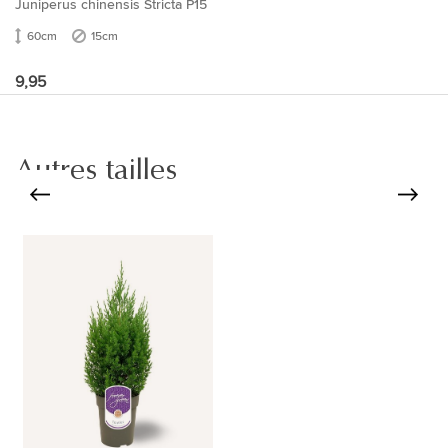
Juniperus chinensis Stricta P15
60cm
15cm
9,95
Autres tailles