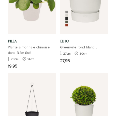
PILEA
ELHO
Plante à monnaie chinoise
Greenville rond blanc L
dans B.for Soft
27cm
30cm
20cm
14cm
27,95
19,95