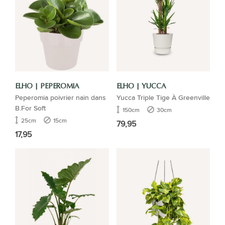
ELHO | PEPEROMIA
ELHO | YUCCA
Peperomia poivrier nain dans
Yucca Triple Tige À Greenville
B.For Soft
150cm
30cm
25cm
15cm
79,95
17,95