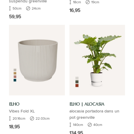
suspendu greenville
18cm
19cm
50cm
24cm
16,95
59,95
ELHO
ELHO | ALOCASIA
Vibes Fold XL
alocasia portadora dans un
pot greenville
20.16cm
22.03cm
140cm
40cm
18,95
134,95