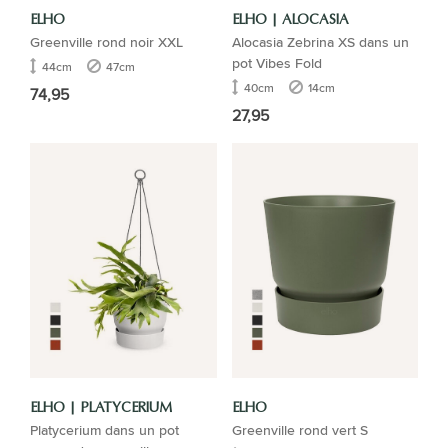
ELHO
ELHO | ALOCASIA
Greenville rond noir XXL
Alocasia Zebrina XS dans un
pot Vibes Fold
44cm
47cm
40cm
14cm
74,95
27,95
ELHO | PLATYCERIUM
ELHO
Platycerium dans un pot
Greenville rond vert S