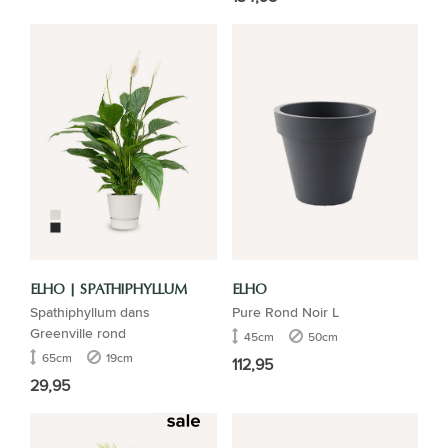
ELHO | SPATHIPHYLLUM
ELHO
Spathiphyllum dans
Pure Rond Noir L
Greenville rond
45cm
50cm
65cm
19cm
112,95
29,95