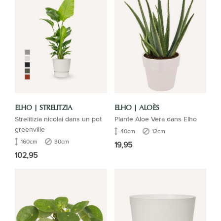
ELHO | STRELITZIA
ELHO | ALOÈS
Strelitizia nicolai dans un pot
Plante Aloe Vera dans Elho
greenville
40cm
12cm
160cm
30cm
19,95
102,95