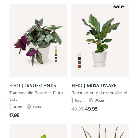
ELHO | TRADESCANTIA
ELHO | MUSA DWARF
Tradescantia Rouge in B. for
Bananier en pot greenville M
Soft
90cm
30cm
30cm
15cm
49,95
49,95
17,95