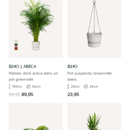
ELHO | ARECA
ELHO
Palmier doré aréca dans un
Pot suspendu Greenville
pot greenville
blanc
150cm
30cm
20cm
24cm
99,95
89,95
23,95