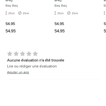
BAQ
BAQ
B
Baq Baq
Baq Baq
B
21cm
21cm
21cm
21cm
54.95
54.95
5
54.95
54.95
5
Aucune évaluation n'a été trouvée
Lire ou rédiger une évaluation
Ajouter un avis