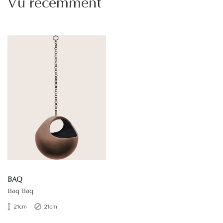
Vu récemment
BAQ
Baq Baq
21cm
21cm